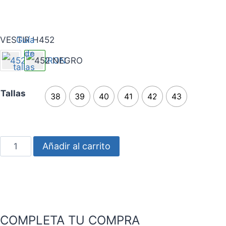
VESTIR H452
Guía
de
tallas
Tallas
38
39
40
41
42
43
Añadir al carrito
COMPLETA TU COMPRA